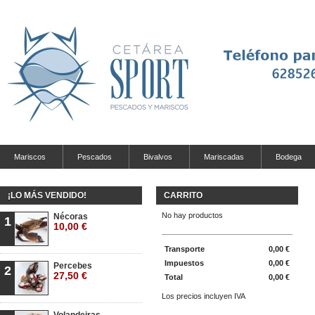
Mariscos
Pescados
Bivalvos
Mariscadas
Bodega
¡LO MÁS VENDIDO!
CARRITO
No hay productos
Nécoras
1
10,00 €
Transporte
0,00 €
Impuestos
0,00 €
Percebes
2
27,50 €
Total
0,00 €
Los precios incluyen IVA