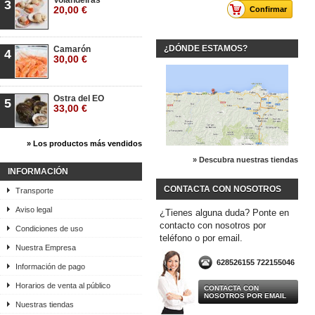
Volandeiras
3
20,00 €
Confirmar
¿DÓNDE ESTAMOS?
Camarón
4
30,00 €
Ostra del EO
5
33,00 €
» Los productos más vendidos
» Descubra nuestras tiendas
INFORMACIÓN
CONTACTA CON NOSOTROS
Transporte
Aviso legal
¿Tienes alguna duda? Ponte en
contacto con nosotros por
Condiciones de uso
teléfono o por email.
Nuestra Empresa
628526155 722155046
Información de pago
Horarios de venta al público
CONTACTA CON
NOSOTROS POR EMAIL
Nuestras tiendas