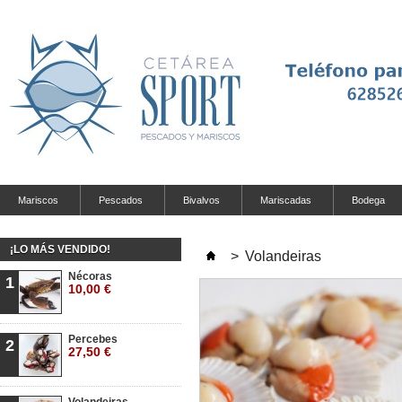
Mariscos
Pescados
Bivalvos
Mariscadas
Bodega
¡LO MÁS VENDIDO!
>
Volandeiras
Nécoras
1
10,00 €
Percebes
2
27,50 €