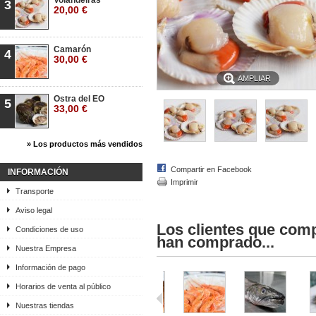
Volandeiras
3
20,00 €
Camarón
4
30,00 €
AMPLIAR
Ostra del EO
5
33,00 €
» Los productos más vendidos
Compartir en Facebook
INFORMACIÓN
Imprimir
Transporte
Aviso legal
Los clientes que com
Condiciones de uso
han comprado...
Nuestra Empresa
Información de pago
Horarios de venta al público
Nuestras tiendas