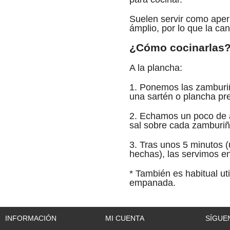
Suelen servir como ape
ámplio, por lo que la ca
¿Cómo cocinarlas
A la plancha:
1. Ponemos las zamburiñ
una sartén o plancha pr
2. Echamos un poco de 
sal sobre cada zamburiñ
3. Tras unos 5 minutos 
hechas), las servimos en
* También es habitual ut
empanada.
INFORMACIÓN
MI CUENTA
SÍGUE