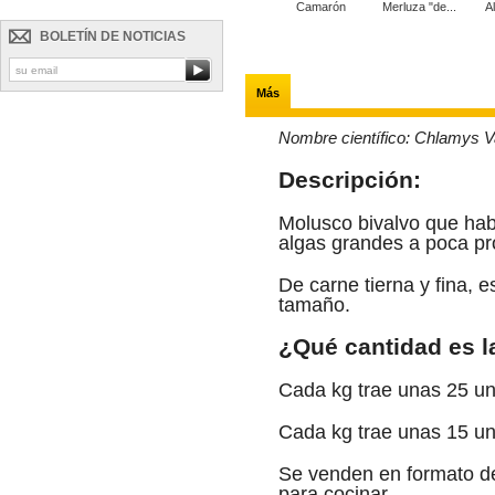
Santiaguín
Langosta
Camarón
Merluza "de...
A
BOLETÍN DE NOTICIAS
Más
Nombre científico:
Chlamys V
Descripción:
Molusco bivalvo que hab
algas grandes a poca pr
De carne tierna y fina, e
tamaño.
¿Qué cantidad es 
Cada kg trae unas 25 u
Cada kg trae unas 15 u
Se venden en formato de
para cocinar.