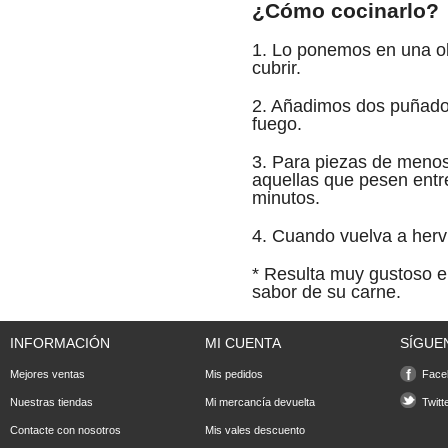
¿Cómo cocinarlo?
1. Lo ponemos en una ol
cubrir.
2. Añadimos dos puñado
fuego.
3. Para piezas de meno
aquellas que pesen entr
minutos.
4. Cuando vuelva a hervir
* Resulta muy gustoso em
sabor de su carne.
INFORMACIÓN
MI CUENTA
SÍGUE
Mejores ventas
Mis pedidos
Face
Nuestras tiendas
Mi mercancía devuelta
Twitt
Contacte con nosotros
Mis vales descuento