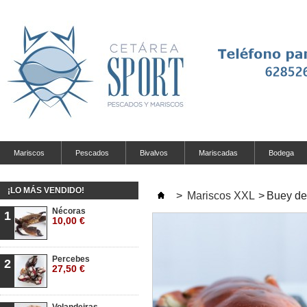
Mariscos
Pescados
Bivalvos
Mariscadas
Bodega
¡LO MÁS VENDIDO!
>
Mariscos XXL
>
Buey de
Nécoras
1
10,00 €
Percebes
2
27,50 €