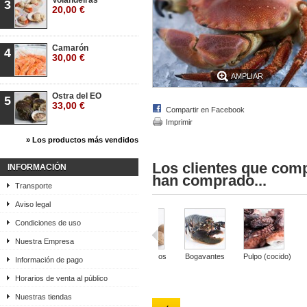
Volandeiras
3
20,00 €
Camarón
4
30,00 €
AMPLIAR
Ostra del EO
5
33,00 €
Compartir en Facebook
Imprimir
» Los productos más vendidos
Los clientes que com
INFORMACIÓN
han comprado...
Transporte
Aviso legal
Condiciones de uso
Nuestra Empresa
Vieira
Berberechos
Bogavantes
Pulpo (cocido)
Información de pago
Horarios de venta al público
Nuestras tiendas