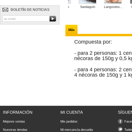
Nécoras
Percebes
Santiaguín
Langostino...
BOLETÍN DE NOTICIAS
Más
Compuesta por:
- para 2 personas: 1 cen
nécoras de 150g y 0,5 k
- para 4 personas: 2 ce
4 nécoras de 150g y 1 k
INFORMACIÓN
MI CUENTA
SÍGUE
Mejores ventas
Mis pedidos
Face
Nuestras tiendas
Mi mercancía devuelta
Twitt