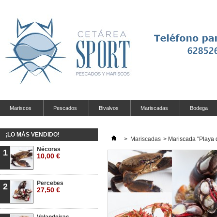
Mariscos
Pescados
Bivalvos
Mariscadas
Bodega
¡LO MÁS VENDIDO!
>
Mariscadas
>
Mariscada "Playa 
Nécoras
1
10,00 €
Percebes
2
27,50 €