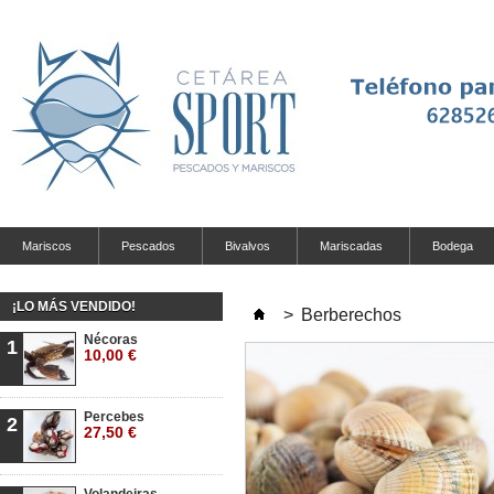
Mariscos
Pescados
Bivalvos
Mariscadas
Bodega
¡LO MÁS VENDIDO!
>
Berberechos
Nécoras
1
10,00 €
Percebes
2
27,50 €