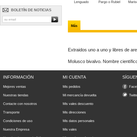
Buey de Mar XXL
Centolla de...
Lenguado
Pargo o Rubiel
Maris
BOLETÍN DE NOTICIAS
Más
Extraidos uno a uno y libres de ar
Molusco bivalvo. Nombre científi
INFORMACIÓN
MI CUENTA
SÍGUE
Mejores ventas
Mis pedidos
Face
Nuestras tiendas
Mi mercancía devuelta
Twitt
Contacte con nosotros
Mis vales descuento
Transporte
Mis direcciones
Condiciones de uso
Mis datos personales
Nuestra Empresa
Mis vales